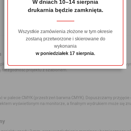
W dniach 10–14 sierpnia
drukarnia będzie zamknięta.
PRZYGOTOWANIE PLIKU
SZCZEGÓŁY WYKONANIA
Wszystkie zamówienia złożone w tym okresie
zostaną przetworzone i skierowane do
wykonania
m
w poniedziałek 17 sierpnia.
plik do druku, pobierz szablon produktu i przygotuj projekt ściśle wg
niezgodność projektu z szablonem.
ć w palecie CMYK (przestrzeń barwna CMYK). Dopuszczamy przyjęcie d
ojektem wyświetlonym na monitorze, a finalnym wydrukiem może się zna
ny