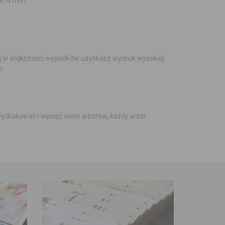
k. 4 mm.
iej w większości wypadków uzyskasz wydruk wysokiej
i.
wydrukować i wyciąć wiele wzorów, każdy wzór