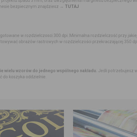
o projektu spadu 3 mm, oraz uwzględnienia marginesu bezpiecznego wl
ginesie bezpiecznym znajdziesz →
TUTAJ
ygotowane w rozdzielczosci 300 dpi. Minimalna rozdzielczość przy jak
ygotowywać obrazów rastrowych w rozdzielczości przekraczającej 350 dp
nie wielu wzorów do jednego wspólnego nakładu.
Jeśli potrzebujesz 
ć do koszyka oddzielnie.