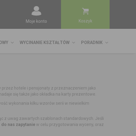
Koszyk
Moje konto
ROWY
WYCINANIE KSZTAŁTÓW
PORADNIK
ny przez hotele i pensjonaty z przeznaczeniem jako
nadaje się także jako okładka na karty prezentowe.
ć wykonania kilku wzorów serii w niewielkim
ąc z uwag zawartych szablonach standardowych. Jeśli
j do nas zapytanie
w celu przygotowania wyceny, oraz