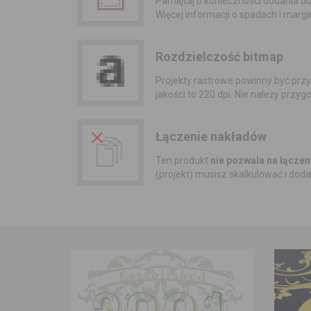
Pamiętaj o konieczności dodania d
Więcej informacji o spadach i mar
Rozdzielczość bitmap
Projekty rastrowe powinny być prz
jakości to 220 dpi. Nie należy prz
Łączenie nakładów
Ten produkt
nie pozwala na łącze
(projekt) musisz skalkulować i doda