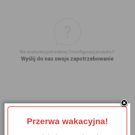
Nie znalazłeś potrzebnej Ci konfiguracji produktu?
Wyślij do nas swoje zapotrzebowanie
Przerwa wakacyjna!