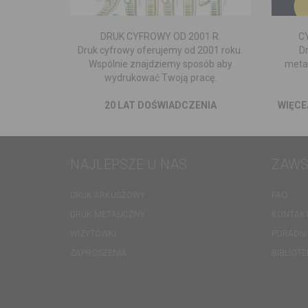
DRUK CYFROWY OD 2001 R.
C
Druk cyfrowy oferujemy od 2001 roku.
D
Wspólnie znajdziemy sposób aby
metal
wydrukować Twoją pracę.
20 LAT DOŚWIADCZENIA
WIĘCE
NAJLEPSZE U NAS
ZAWS
DRUK ARKUSZOWY
FAQ
DRUK METALICZNY
KONTAK
WIZYTÓWKI
PORADNI
ZAPROSZENIA
BIBLIOT