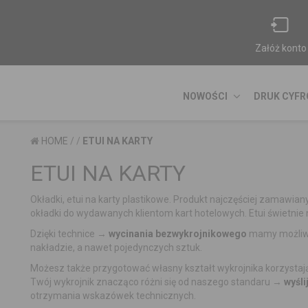
Załóż konto
NOWOŚCI
DRUK CYF
HOME
/
/
ETUI NA KARTY
ETUI NA KARTY
Okładki, etui na karty plastikowe. Produkt najczęściej zamawia
okładki do wydawanych klientom kart hotelowych. Etui świetnie 
Dzięki technice →
wycinania bezwykrojnikowego
mamy możliwoś
nakładzie, a nawet pojedynczych sztuk.
Next
Możesz także przygotować własny kształt wykrojnika korzystaj
Twój wykrojnik znacząco różni się od naszego standaru →
wyśli
otrzymania wskazówek technicznych.