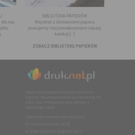
J
BIBLIOTEKA PAPIERÓW
 dla nas
Wspólnie z dostawcami papieru
zybko
pracujemy nad powiększeniem naszej
.
kolekcji [...]
ZOBACZ BIBLIOTEKĘ PAPIERÓW
Najdłużej działająca drukarnia cyfrowa w
regionie. Nieustająca ewolucja sprzetowa od
2002 roku. Produkcyjny druk cyfrowy w
technologii Xerox.
Operatorem serwisu druk.net.pl jest
D3 Studio [www.druk.net.pl]
ul. Króla Zygmunta Augusta 24 / 1