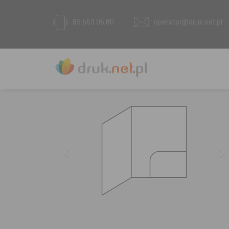
85 663 06 80
operator@druk.net.pl
Previous