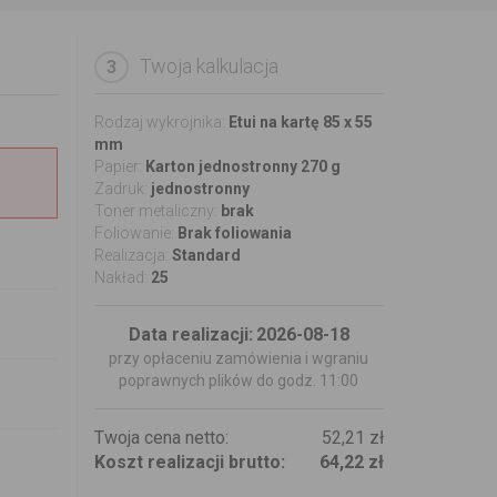
Twoja kalkulacja
3
Rodzaj wykrojnika:
Etui na kartę 85 x 55
mm
Papier:
Karton jednostronny 270 g
Zadruk:
jednostronny
Toner metaliczny:
brak
Foliowanie:
Brak foliowania
Realizacja:
Standard
Nakład:
25
Data realizacji:
2026-08-18
przy opłaceniu zamówienia i wgraniu
poprawnych plików do godz. 11:00
Twoja cena netto:
52,21 zł
Koszt realizacji brutto:
64,22 zł