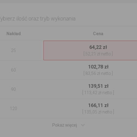
ybierz ilość oraz tryb wykonania
Nakład
Cena
64,22 zł
25
[
52,21 zł
netto ]
102,78 zł
60
[
83,56 zł
netto ]
139,51 zł
90
[
113,42 zł
netto ]
166,11 zł
120
[
135,05 zł
netto ]
Pokaż więcej
↓