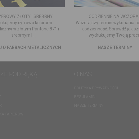
YFROWY ZŁOTY I SREBRNY
CODZIENNIE NA WCZORA
rukujemy cyfrowo kolorami
Wczorajszy termin wykonania to
icznymi złotym Pantone 871 i
codzienność. Sprawdź jak s
srebrnym [...]
wydrukujemy Twoją pracę
J O FARBACH METALICZNYCH
NASZE TERMINY
ZE POD RĘKĄ
O NAS
POLITYKA PRYWATNOŚCI
T
REGULAMIN
K
NASZE TERMINY
EKA PAPIERÓW