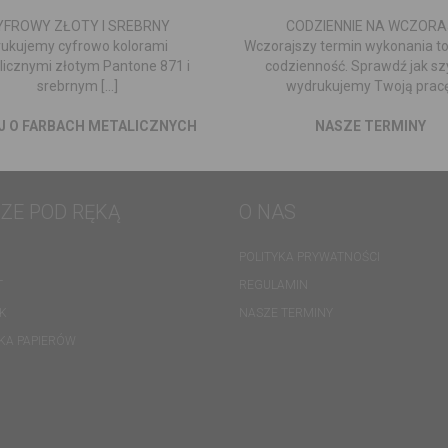
YFROWY ZŁOTY I SREBRNY
CODZIENNIE NA WCZORA
rukujemy cyfrowo kolorami
Wczorajszy termin wykonania to
icznymi złotym Pantone 871 i
codzienność. Sprawdź jak s
srebrnym [...]
wydrukujemy Twoją pracę
J O FARBACH METALICZNYCH
NASZE TERMINY
ZE POD RĘKĄ
O NAS
POLITYKA PRYWATNOŚCI
T
REGULAMIN
K
NASZE TERMINY
EKA PAPIERÓW