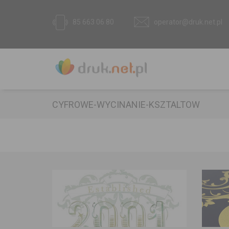
85 663 06 80
operator@druk.net.pl
CYFROWE-WYCINANIE-KSZTALTOW