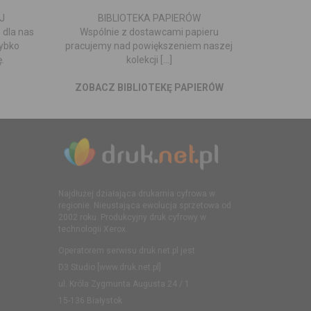
J
BIBLIOTEKA PAPIERÓW
 dla nas
Wspólnie z dostawcami papieru
zybko
pracujemy nad powiększeniem naszej
.
kolekcji [...]
ZOBACZ BIBLIOTEKĘ PAPIERÓW
Najdłużej działająca drukarnia cyfrowa w
regionie. Nieustająca ewolucja sprzetowa od
2002 roku. Produkcyjny druk cyfrowy w
technologii Xerox.
Operatorem serwisu druk.net.pl jest
D3 Studio [www.druk.net.pl]
ul. Króla Zygmunta Augusta 24 / 1
15-136 Białystok