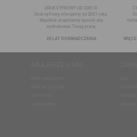
DRUK CYFROWY OD 2001 R.
C
Druk cyfrowy oferujemy od 2001 roku.
D
Wspólnie znajdziemy sposób aby
metal
wydrukować Twoją pracę.
20 LAT DOŚWIADCZENIA
WIĘCE
NAJLEPSZE U NAS
ZAWS
DRUK ARKUSZOWY
FAQ
DRUK METALICZNY
KONTAK
WIZYTÓWKI
PORADNI
ZAPROSZENIA
BIBLIOT