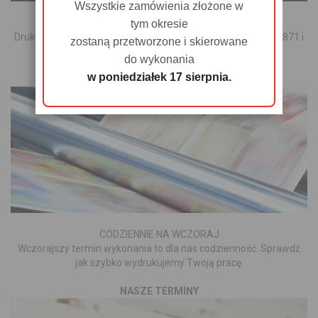
Wszystkie zamówienia złożone w
CYFROWY ZŁOTY I SREBRNY
tym okresie
Drukujemy cyfrowo kolorami metalicznymi złotym Pantone 871 i
zostaną przetworzone i skierowane
srebrnym [...]
do wykonania
w poniedziałek 17 sierpnia.
WIĘCEJ O FARBACH METALICZNYCH
CODZIENNIE NA WCZORAJ
Wczorajszy termin wykonania to dla nas codzienność. Sprawdź
jak szybko wydrukujemy Twoją pracę.
NASZE TERMINY