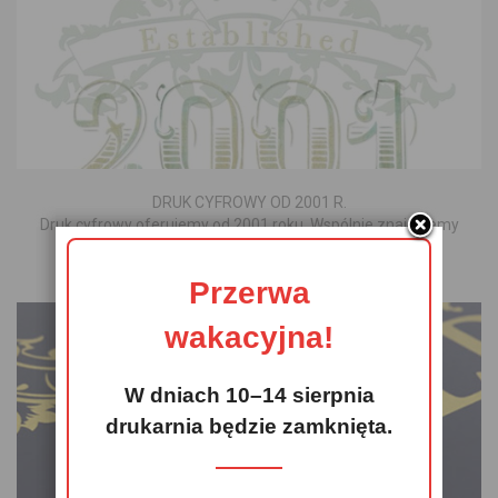
DRUK CYFROWY OD 2001 R.
Druk cyfrowy oferujemy od 2001 roku. Wspólnie znajdziemy
sposób aby wydrukować Twoją pracę.
Przerwa
20 LAT DOŚWIADCZENIA
wakacyjna!
W dniach 10–14 sierpnia
drukarnia będzie zamknięta.