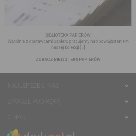
BIBLIOTEKA PAPIERÓW
Wspólnie z dostawcami papieru pracujemy nad powiększeniem
naszej kolekcji [...]
ZOBACZ BIBLIOTEKĘ PAPIERÓW
NAJLEPSZE U NAS
ZAWSZE POD RĘKĄ
O NAS