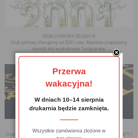
DRUK CYFROWY OD 2001 R.
Druk cyfrowy oferujemy od 2001 roku. Wspólnie znajdziemy
sposób aby wydrukować Twoją pracę.
20 LAT DOŚWIADCZENIA
Przerwa
wakacyjna!
W dniach 10–14 sierpnia
drukarnia będzie zamknięta.
CYFROWY ZŁOTY I SREBRNY
Wszystkie zamówienia złożone w
Drukujemy cyfrowo kolorami metalicznymi złotym Pantone 871 i