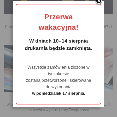
Przerwa
CYFROWY ZŁOTY I SREBRNY
wakacyjna!
Drukujemy cyfrowo kolorami metalicznymi złotym Pantone 871 i
srebrnym [...]
W dniach 10–14 sierpnia
WIĘCEJ O FARBACH METALICZNYCH
drukarnia będzie zamknięta.
Wszystkie zamówienia złożone w
tym okresie
zostaną przetworzone i skierowane
do wykonania
w poniedziałek 17 sierpnia.
CODZIENNIE NA WCZORAJ
Wczorajszy termin wykonania to dla nas codzienność. Sprawdź
jak szybko wydrukujemy Twoją pracę.